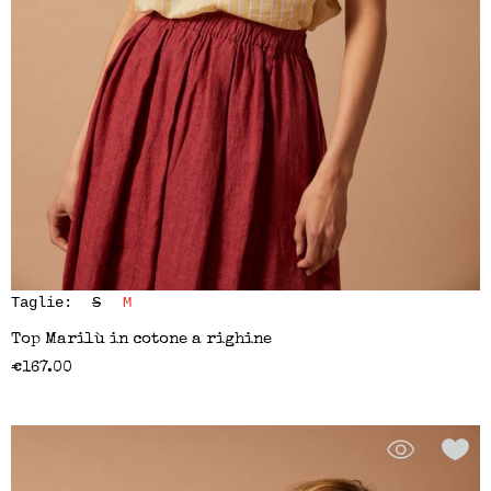
Taglie:
S
M
Top Marilù in cotone a righine
€
167.00