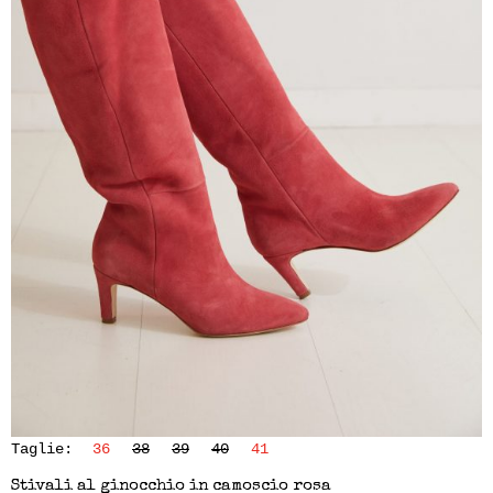
Taglie:
36
38
39
40
41
Stivali al ginocchio in camoscio rosa