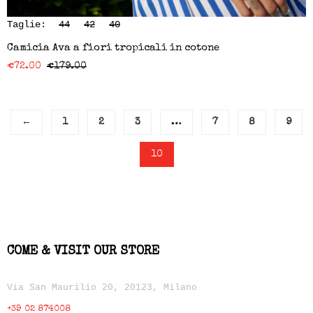
Taglie:
44
42
40
Camicia Ava a fiori tropicali in cotone
€
72.00
€
179.00
←
1
2
3
…
7
8
9
10
COME & VISIT OUR STORE
Via San Maurilio 20, 20123, Milano
+39 02 874008