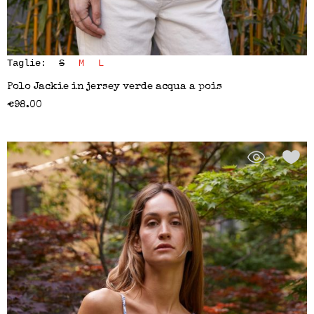
Taglie:
S
M
L
Polo Jackie in jersey verde acqua a pois
€
98.00