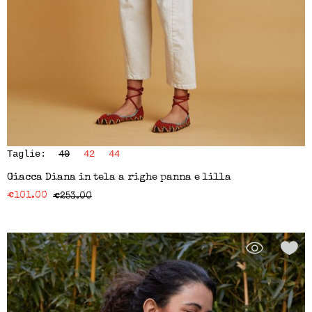
Taglie:
40
42
44
Giacca Diana in tela a righe panna e lilla
€
101.00
€
253.00