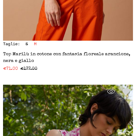
Taglie:
S
M
Top Marilù in cotone con fantasia floreale arancione,
nera e giallo
€
71.00
€
177.00