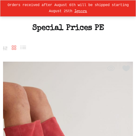
Orders received after August 6th will be shipped starting
0
August 25th
Ignora
Special Prices PE