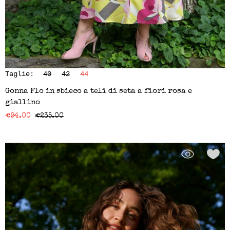
Taglie:
40
42
44
Gonna Flo in sbieco a teli di seta a fiori rosa e
giallino
€
94.00
€
235.00