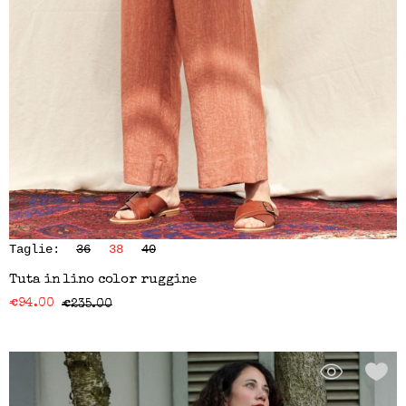
Taglie:
36
38
40
Tuta in lino color ruggine
€
94.00
€
235.00