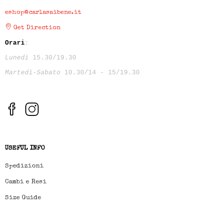
eshop@carlasaibene.it
Get Direction
Orari
:
Lunedì
15.30/19.30
Martedì-Sabato
10.30/14 - 15/19.30
USEFUL INFO
Spedizioni
Cambi e Resi
Size Guide