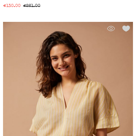
€
130.00
€
261.00