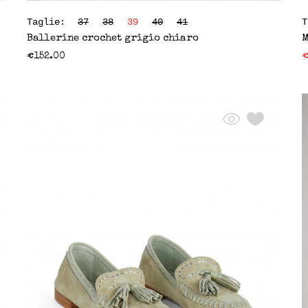
Taglie:
37
38
39
40
41
Ballerine crochet grigio chiaro
M
€
152.00