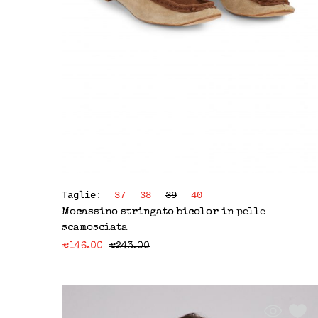
Taglie:
37
38
39
40
Mocassino stringato bicolor in pelle
scamosciata
€
146.00
€
243.00