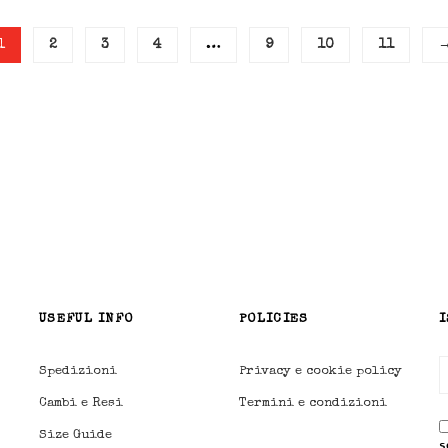
1
2
3
4
…
9
10
11
USEFUL INFO
POLICIES
I
Spedizioni
Privacy e cookie policy
Cambi e Resi
Termini e condizioni
Size Guide
s