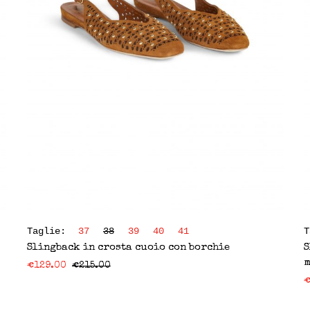
Taglie:
37
38
39
40
41
Slingback in crosta cuoio con borchie
S
m
€
129.00
€
215.00