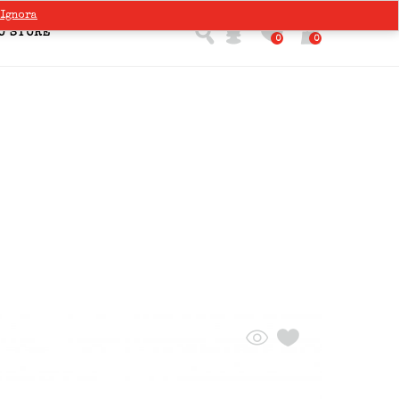
Ignora
O STORE
0
0