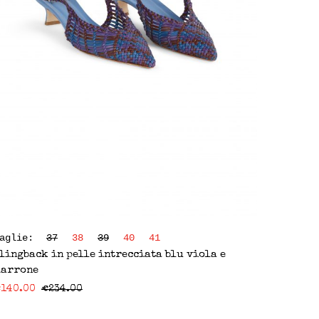
Taglie:
37
38
39
40
41
lingback in pelle intrecciata blu viola e
arrone
€
140.00
€
234.00