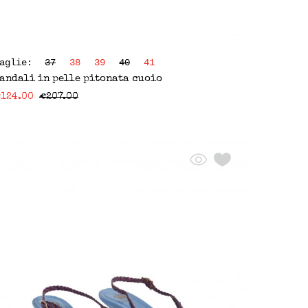
Taglie:
37
38
39
40
41
andali in pelle pitonata cuoio
€
124.00
€
207.00