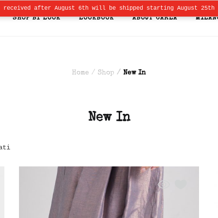
s received after August 6th will be shipped starting August 25th
SHOP BY LOOK
LOOKBOOK
ABOUT CARLA
MILAN
Home
Shop
New In
New In
ati