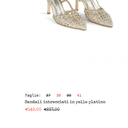
Taglie:
37
38
39
41
Sandali intrecciati in pelle platino
€
142.00
€
237.00