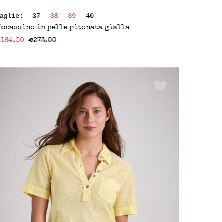
Taglie:
37
38
39
40
ocassino in pelle pitonata gialla
€
164.00
€
273.00