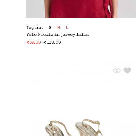
Taglie:
S
M
L
Polo Nicole in jersey lilla
€
59.00
€
118.00