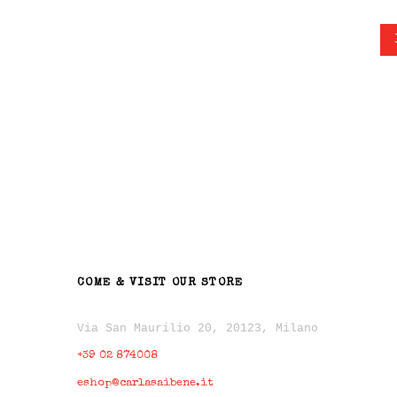
COME & VISIT OUR STORE
Via San Maurilio 20, 20123, Milano
+39 02 874008
eshop@carlasaibene.it