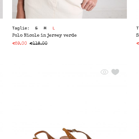
Taglie:
S
M
L
Polo Nicole in jersey verde
S
€
59.00
€
118.00