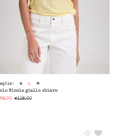
Taglie:
S
L
M
olo Nicole giallo chiaro
€
59.00
€
118.00