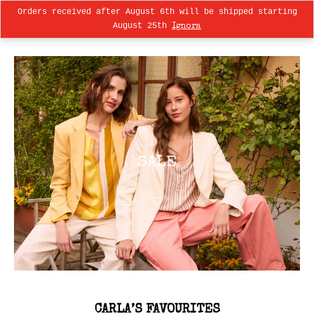
Orders received after August 6th will be shipped starting
0
August 25th
Ignora
S
A
L
E
CARLA’S FAVOURITES