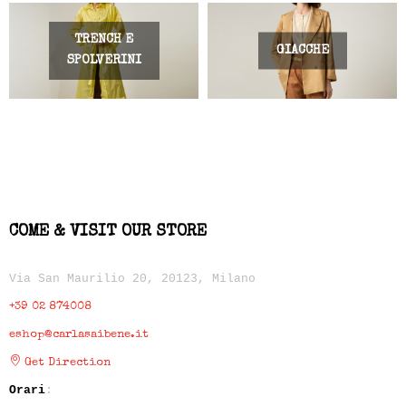
TRENCH E
GIACCHE
SPOLVERINI
COME & VISIT OUR STORE
Via San Maurilio 20, 20123, Milano
+39 02 874008
eshop@carlasaibene.it
Get Direction
Orari
: