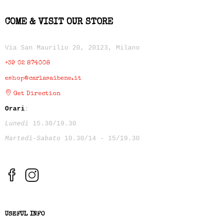
COME & VISIT OUR STORE
Via San Maurilio 20, 20123, Milano
+39 02 874008
eshop@carlasaibene.it
Get Direction
Orari
:
Lunedì
15.30/19.30
Martedì-Sabato
10.30/14 - 15/19.30
USEFUL INFO