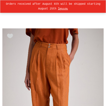
Orders received after August 6th will be shipped starting
0
August 25th
Ignora