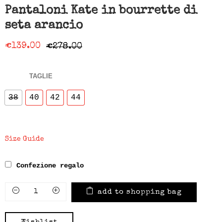
Pantaloni Kate in bourrette di
seta arancio
€
139.00
€
278.00
TAGLIE
38
40
42
44
Size Guide
Confezione regalo
add to shopping bag