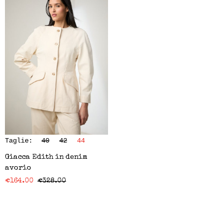
Taglie:
40
42
44
Giacca Edith in denim
avorio
€
164.00
€
328.00