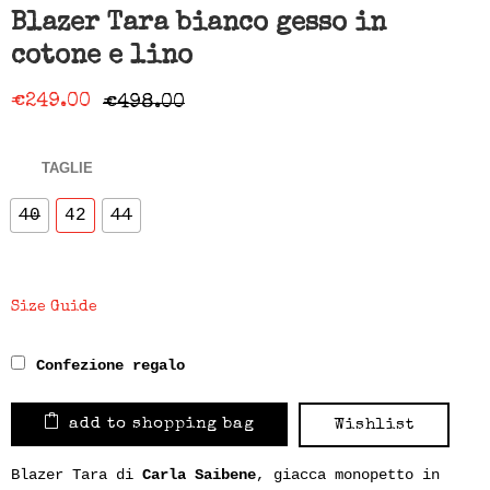
Blazer Tara bianco gesso in
cotone e lino
€
249.00
€
498.00
TAGLIE
40
42
44
Size Guide
Confezione regalo
add to shopping bag
Wishlist
Blazer Tara di
Carla Saibene
, giacca monopetto in