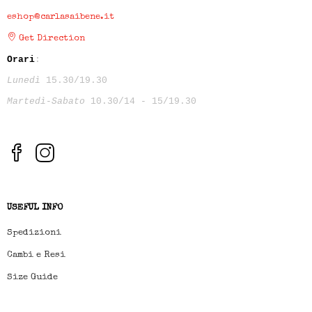
eshop@carlasaibene.it
Get Direction
Orari
:
Lunedì
15.30/19.30
Martedì-Sabato
10.30/14 - 15/19.30
USEFUL INFO
Spedizioni
Cambi e Resi
Size Guide