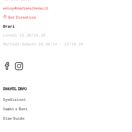
eshop@carlasaibene.it
Get Direction
Orari
:
Lunedì
15.30/19.30
Martedì-Sabato
10.30/14 - 15/19.30
USEFUL INFO
Spedizioni
Cambi e Resi
Size Guide