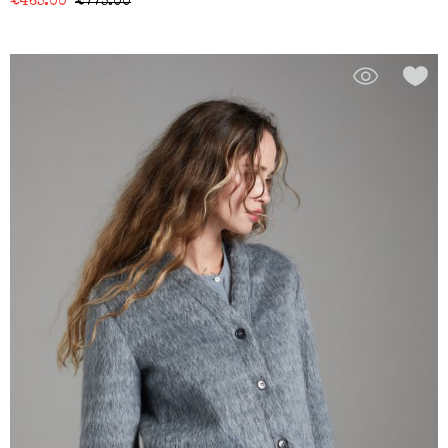
€
465.00
€
775.00