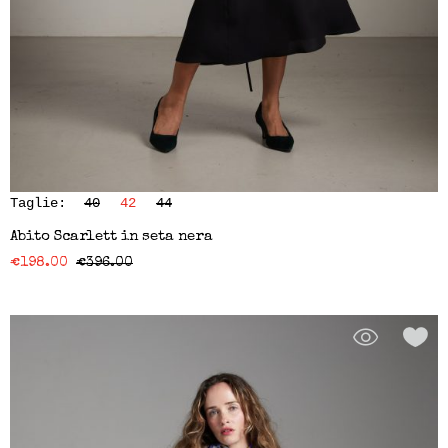
Taglie:
40
42
44
Abito Scarlett in seta nera
€
198.00
€
396.00