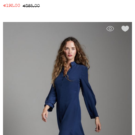
€
192.00
€
385.00