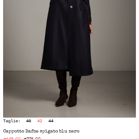
Taglie:
40
42
44
Cappotto Dafne spigato blu nero