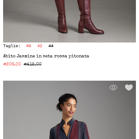
Taglie:
40
42
44
Abito Jasmine in seta rossa pitonata
€
206.00
€
412.00