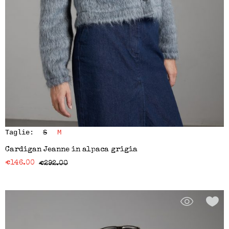
Taglie:
S
M
Cardigan Jeanne in alpaca grigia
€
146.00
€
292.00