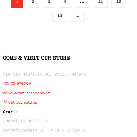
1
2
3
4
…
11
12
13
→
COME & VISIT OUR STORE
Via San Maurilio 20, 20123, Milano
+39 02 874008
eshop@carlasaibene.it
Get Direction
Orari
:
Lunedì
15.30/19.30
Martedì-Sabato
10.30/14 - 15/19.30