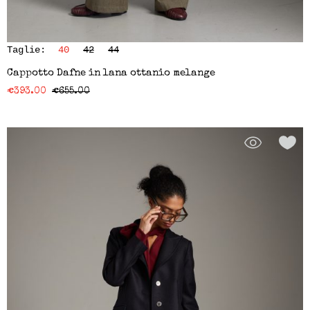
Taglie:
40
42
44
Cappotto Dafne in lana ottanio melange
€
393.00
€
655.00