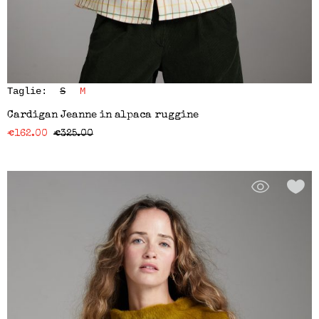
Taglie:
S
M
Cardigan Jeanne in alpaca ruggine
€
162.00
€
325.00