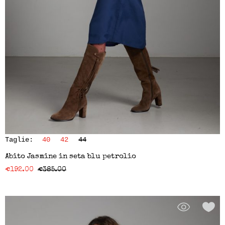
Taglie:
40
42
44
Abito Jasmine in seta blu petrolio
€
192.00
€
385.00