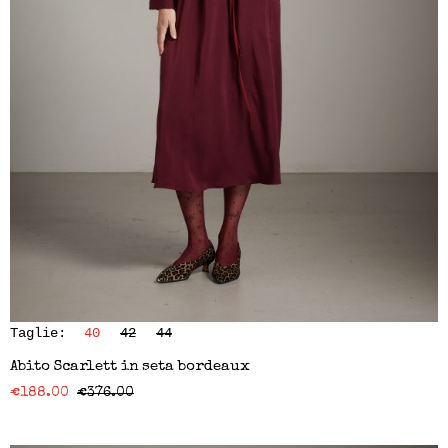
Taglie:
40
42
44
Abito Scarlett in seta bordeaux
€
188.00
€
376.00