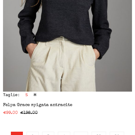
Taglie:
S
M
Felpa Grace spigata antracite
€
99.00
€
198.00